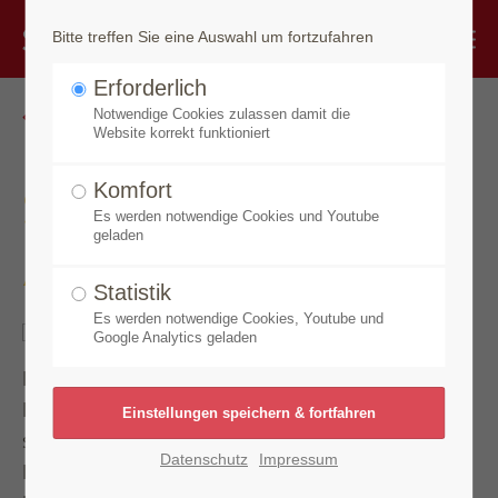
Bitte treffen Sie eine Auswahl um fortzufahren
Erforderlich
Zurück
Notwendige Cookies zulassen damit die
Website korrekt funktioniert
Speick Sun
Komfort
Es werden notwendige Cookies und Youtube
geladen
After Sun Face Serum
Statistik
Es werden notwendige Cookies, Youtube und
Google Analytics geladen
Feuchtigkeitsintensive Pflege.
Hochkonzentriertes Serum zur Pflege
sonnengestresster Haut für Gesicht, Hals und
Datenschutz
Impressum
Dekolleté. Bei diesem Wirkstoffkomplex mit 80 %