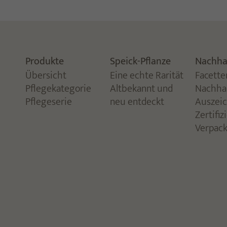
Produkte
Speick-Pflanze
Nachhal
Übersicht
Eine echte Rarität
Facette
Pflegekategorie
Altbekannt und
Nachhal
Pflegeserie
neu entdeckt
Auszei
Zertifi
Verpac