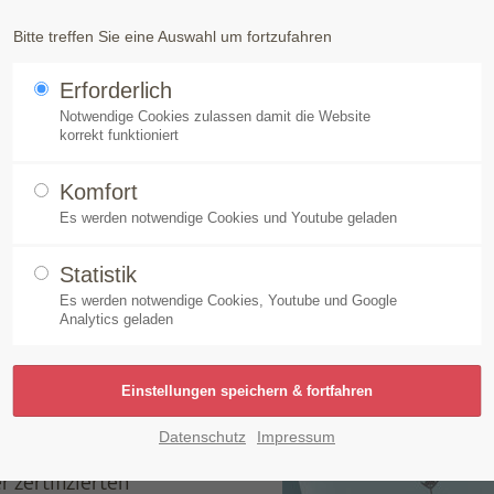
Produkte
Speick-Pflanze
Nachhaltigkeit
Unt
Bitte treffen Sie eine Auswahl um fortzufahren
Erforderlich
ertet Speick Thermal Sensitiv Nachtcreme mit „sehr 
Notwendige Cookies zulassen damit die Website
korrekt funktioniert
Komfort
Es werden notwendige Cookies und Youtube geladen
eick Thermal Sensitiv N
Statistik
Es werden notwendige Cookies, Youtube und Google
Analytics geladen
ie Ausgabe Dezember
Datenschutz
Impressum
onellen Kosmetik unter
 zertifizierten