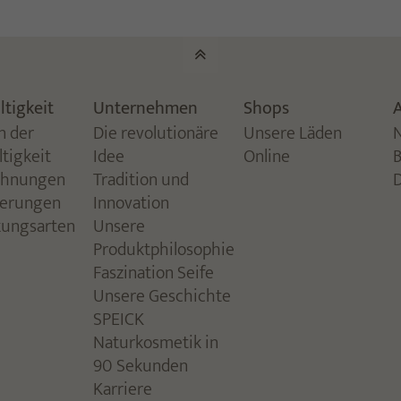
tigkeit
Unternehmen
Shops
A
n der
Die revolutionäre
Unsere Läden
tigkeit
Idee
Online
chnungen
Tradition und
zierungen
Innovation
kungsarten
Unsere
Produktphilosophie
Faszination Seife
Unsere Geschichte
SPEICK
Naturkosmetik in
90 Sekunden
Karriere