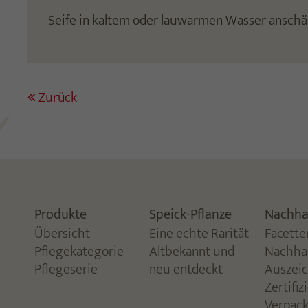
Seife in kaltem oder lauwarmen Wasser ansc
Zurück
Produkte
Speick-Pflanze
Nachhal
Übersicht
Eine echte Rarität
Facette
Pflegekategorie
Altbekannt und
Nachhal
Pflegeserie
neu entdeckt
Auszei
Zertifi
Verpac