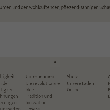
häumen und den wohlduftenden, pflegend-sahnigen Sch
tigkeit
Unternehmen
Shops
A
n der
Die revolutionäre
Unsere Läden
tigkeit
Idee
Online
chnungen
Tradition und
zierungen
Innovation
kungsarten
Unsere