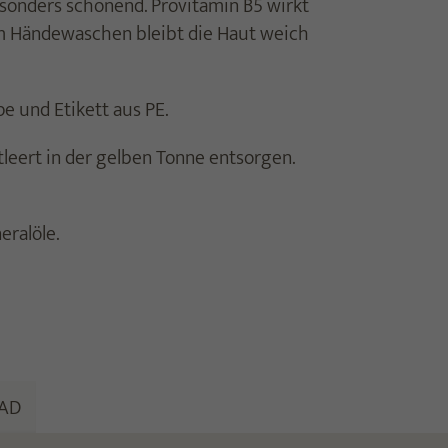
sonders schonend. Provitamin B5 wirkt
m Händewaschen bleibt die Haut weich
pe und Etikett aus PE.
leert in der gelben Tonne entsorgen.
eralöle.
AD