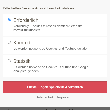
Produkte
Speick-Pflanze
Nachhaltigkeit
Unt
Bitte treffen Sie eine Auswahl um fortzufahren
Erforderlich
k Arztseife flüssig
Notwendige Cookies zulassen damit die Website
korrekt funktioniert
Komfort
Es werden notwendige Cookies und Youtube geladen
Statistik
Es werden notwendige Cookies, Youtube und Google
Analytics geladen
ung empfohlen und speziell für die
Datenschutz
Impressum
fe flüssig reinigt beanspruchte und