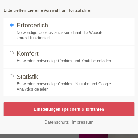
Produkte
Speick-Pflanze
Nachhaltigkeit
Unt
Bitte treffen Sie eine Auswahl um fortzufahren
Erforderlich
! - Amytis: Das Waschmittel für besondere Textilien.
Notwendige Cookies zulassen damit die Website
korrekt funktioniert
Komfort
Es werden notwendige Cookies und Youtube geladen
s: Das Waschmittel für be
Statistik
Es werden notwendige Cookies, Youtube und Google
Analytics geladen
Made by Speick, ist
en haben ungeduldig auf
t aus dem Hause Speick
Datenschutz
Impressum
eiderschrank geeignet.