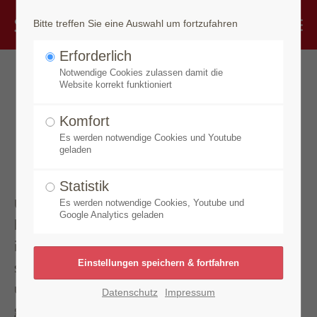
Bitte treffen Sie eine Auswahl um fortzufahren
Erforderlich
Notwendige Cookies zulassen damit die
Erlesene
Website korrekt funktioniert
Seifenspezialitäten und
Komfort
Es werden notwendige Cookies und Youtube
Pflegeprodukte
geladen
Statistik
Unsere Made by Speick Produkte bieten eine
Es werden notwendige Cookies, Youtube und
Google Analytics geladen
bunte Vielfalt an erlesenen Pflegeprodukten
–
insbesondere eine umfangreiche Auswahl an
speziellen Seifen von der Haarseife über Gesichts-
und Körperseifen. Auch das Amytis Waschmittel
Datenschutz
Impressum
gehört zu dieser Linie. Der charakteristische